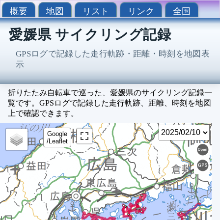
概要
地図
リスト
リンク
全国
愛媛県 サイクリング記録
GPSログで記録した走行軌跡・距離・時刻を地図表
示
折りたたみ自転車で巡った、愛媛県のサイクリング記録一
覧です。GPSログで記録した走行軌跡、距離、時刻を地図
上で確認できます。
Sel
2
Google
/Leaflet
2
2
2
2
2