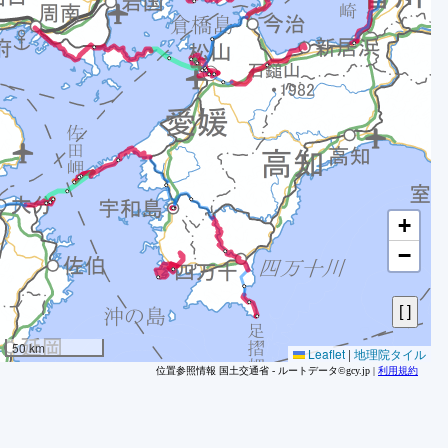
2
2
2
2
+
−
50 km
Leaflet
|
地理院タイル
位置参照情報 国土交通省 - ルートデータ©gcy.jp |
利用規約