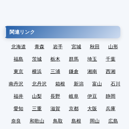
関連リンク
北海道
青森
岩手
宮城
秋田
山形
福島
茨城
栃木
群馬
埼玉
千葉
東京
横浜
三浦
鎌倉
湘南
西湘
南丹沢
北丹沢
箱根
新潟
富山
石川
福井
山梨
長野
岐阜
伊豆
静岡
愛知
三重
滋賀
京都
大阪
兵庫
奈良
和歌山
鳥取
島根
岡山
広島