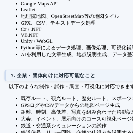
Google Maps API
Leaflet
地理院地図、OpenStreetMap等の地図タイル
GPX、CSV、テキストデータ処理
C# / .NET
VB.NET
Unity / WebGL
Python等によるデータ処理、画像処理、可視化補
AIを利用した文章生成、地点説明生成、データ整
7. 企業・団体向けに対応可能なこと
以下のような制作・試作・調査・可視化に対応できま
既存ルート、観光ルート、歴史ルート、スポーツコ
GPSログやCSVデータからの地図ページ生成
距離、時刻、高低差、写真を組み合わせた移動記
大会、イベント、展示向けのコース可視化ページ
鉄道・交通系シミュレーションの試作
鉄道信号、リレー回路、交通の仕組みを説明する