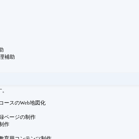
助
理補助
す。
ースのWeb地図化
録ページの制作
制作
教育用コンテンツ制作