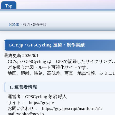
Top
HOME
技術・制作実績
GCY.jp / GPSCycling 技術・制作実績
最終更新 2026/6/1
GCY.jp / GPSCycling は、GPSで記録
どを扱う地図・ルート可視化サイトです。
地図、距離、時刻、高低差、写真、地点情報、シミュ
1. 運営者情報
運営者：GPSCycling 茅沼 呼人
サイト：
https://gcy.jp/
お問い合わせ：
https://gcy.jp/script/mailform/a1/
mail:yobito@gcy.jp