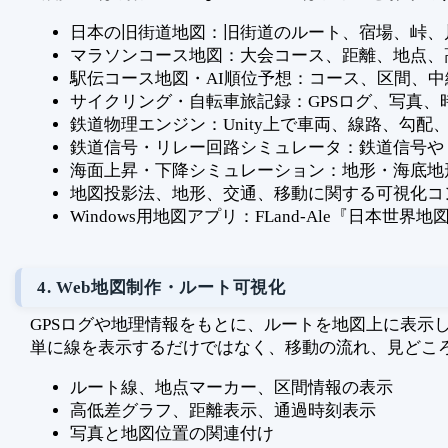
日本の旧街道地図：旧街道のルート、宿場、峠、
マラソンコース地図：大会コース、距離、地点、
駅伝コース地図・AI順位予想：コース、区間、
サイクリング・自転車旅記録：GPSログ、写真
鉄道物理エンジン：Unity上で車両、線路、勾
鉄道信号・リレー回路シミュレータ：鉄道信号やリ
海面上昇・下降シミュレーション：地形・海底地
地図投影法、地形、交通、移動に関する可視化コ
Windows用地図アプリ：FLand-Ale『日本世界
4. Web地図制作・ルート可視化
GPSログや地理情報をもとに、ルートを地図上に表示
単に線を表示するだけではなく、移動の流れ、見どこ
ルート線、地点マーカー、区間情報の表示
高低差グラフ、距離表示、通過時刻表示
写真と地図位置の関連付け