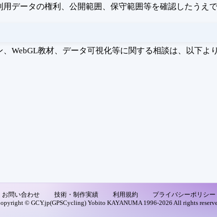
利用データの権利、公開範囲、保守範囲等を確認したうえ
、WebGL教材、データ可視化等に関する相談は、以下よ
お問い合わせ
技術・制作実績
利用規約
プライバシーポリシー
opyright © GCY.jp(GPSCycling) Yobito KAYANUMA 1996-2026 All rights reserv