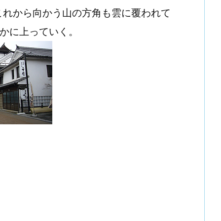
これから向かう山の方角も雲に覆われて
やかに上っていく。