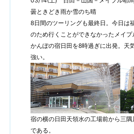
03/14(土) 日田－山国－メイプル
曇ときどき雨か雪のち晴
8日間のツーリングも最終日。今日は
のため行くことができなかったメイプ
かんぽの宿日田を8時過ぎに出発。天
強い。
宿の横の日田天領水の工場前から三隅
である。