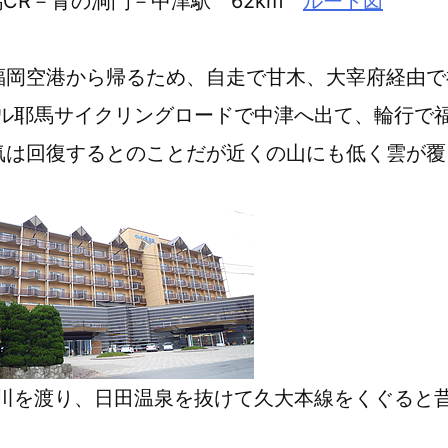
耶馬CR－青の洞門－中津駅 62km
ルート図
福岡空港から帰るため、自走で甘木、大宰府経由
ル耶馬サイクリングロードで中津へ出て、輪行で
気は回復するとのことだが近くの山にも低く雲が
川を渡り、日田温泉を抜けて久大本線をくぐると