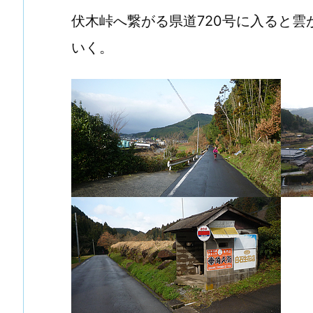
伏木峠へ繋がる県道720号に入ると
いく。