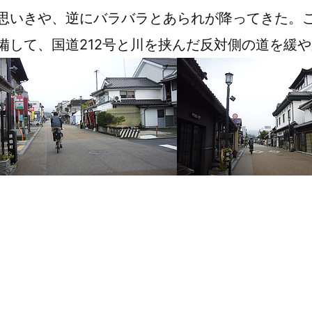
思いきや、逆にバラバラとあられが降ってきた。
備して、国道212号と川を挟んだ反対側の道を緩