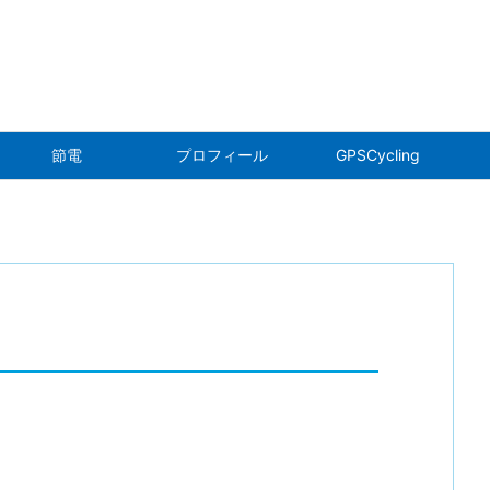
折
節電
プロフィール
GPSCycling