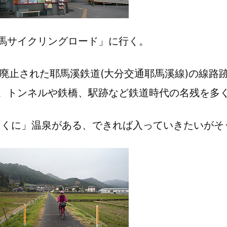
馬サイクリングロード」に行く。
に廃止された耶馬溪鉄道(大分交通耶馬溪線)の線路
。トンネルや鉄橋、駅跡など鉄道時代の名残を多
まくに」温泉がある、できれば入っていきたいがそ