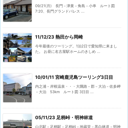
09/21(月) 長門－津黄－角島－小串 ルート図
7:20、長門グランドパレス ...
11/12/23 熱田から岡崎
今年最後のツーリング。1泊2日で愛知県に来まし
た。 お昼に名古屋駅ホームのきしめ ...
10/01/11 宮崎鹿児島ツーリング3日目
内之浦－岸根温泉・・・大隅路－郡－大泊－佐多岬
－大泊 53km ルート図 3日目 ...
05/11/23 足柄峠・明神林道
山北駅－足柄駅－足柄峠－地蔵堂－黒白林道－明神