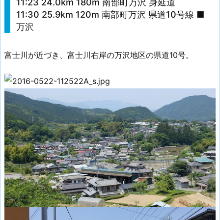
11:23 24.0km 180m 南部町万沢 身延道
11:30 25.9km 120m 南部町万沢 県道10号線 ■
万沢
富士川が近づき、富士川右岸の万沢地区の県道10号。