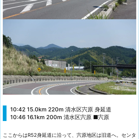
10:42 15.0km 220m 清水区宍原 身延道
10:46 16.1km 200m 清水区宍原 ■宍原
ここからはR52身延道に沿って、宍原地区は旧道へ。センタ