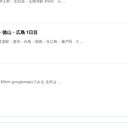
王野－太田原－宝積寺駅 81km ル ...
山・徳山・広島 1日目
駅－渡舟－向島－因島－生口島－瀬戸田 3 ...
 googlemapsでみる 去年は ...