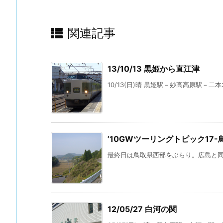
関連記事
13/10/13 黒姫から直江津
10/13(日)晴 黒姫駅－妙高高原駅－二本木
’10GWツーリングトピック17
最終日は鳥取県西部をぶらり。広島と同じ
12/05/27 白河の関