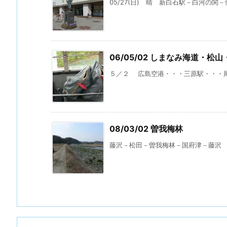
05/27(日) 晴 新白石駅－白河の関－伊
06/05/02 しまなみ海道・松
５／２ 広島空港・・・三原駅・・・尾道
08/03/02 曽我梅林
藤沢－松田－曽我梅林－国府津－藤沢 85km