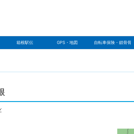
箱根駅伝
GPS・地図
自転車保険・鎖骨骨
根
グ