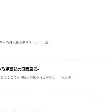
－高田－直江津 47km ルート図 ...
-鳥取県西部の田園風景-
くここでも田植えが見られるかなと、田んぼの ...