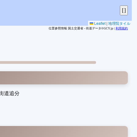
5
5
5
Leaflet
|
地理院タイル
位置参照情報 国土交通省 - 街道データ©GCY.jp |
利用規約
5
5
5
5
5
6
6
6
6
街道追分
1
2
3
4
5
6