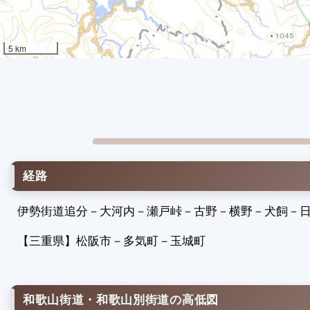
5 km
経路
伊勢街道追分
－
大河内
－
瀬戸峠
－
古野
－
横野
－
犬飼
－
【三重県】
松阪市
－
多気町
－
玉城町
和歌山街道・和歌山別街道の高低図