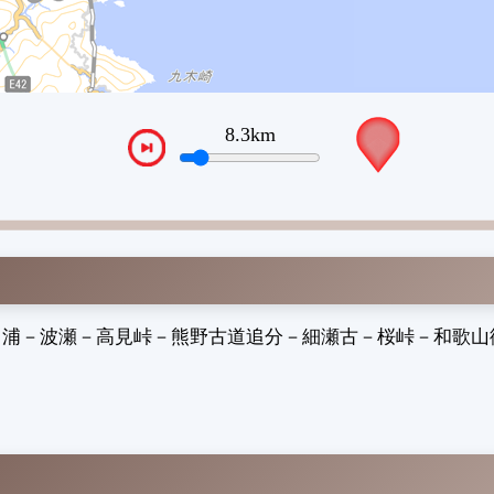
10.7km
VTPos
日浦
－
波瀬
－
高見峠
－
熊野古道追分
－
細瀬古
－
桜峠
－
和歌山