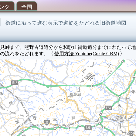
ンク
全国
図
街道に沿って進む表示で道筋をたどれる旧街道地図
見峠まで、熊野古道追分から和歌山街道追分までにわたって地
の流れをたどれます。〈
使用方法 Youtube(Create GBM)
〉