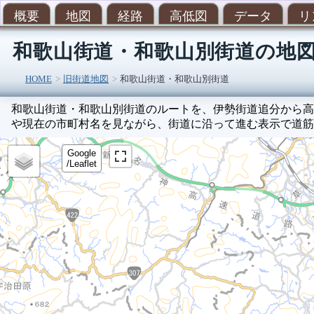
概要
地図
経路
高低図
データ
リ
和歌山街道・和歌山別街道の地
HOME
旧街道地図
和歌山街道・和歌山別街道
和歌山街道・和歌山別街道のルートを、伊勢街道追分から高
や現在の市町村名を見ながら、街道に沿って進む表示で道筋
Google
/Leaflet