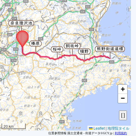
1
2
+
3
−
4
5
6
7
20 km
Leaflet
|
地理院タイル
8
位置参照情報 国土交通省 - 街道データ©GCY.jp |
利用規約