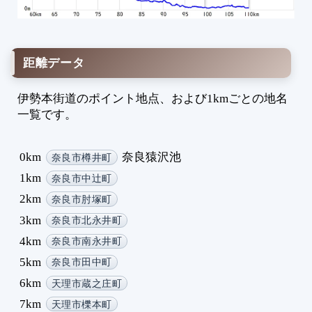
4
4
4
距離データ
4
4
伊勢本街道のポイント地点、および1kmごとの地名
5
一覧です。
5
5
5
0km
奈良猿沢池
奈良市樽井町
5
1km
奈良市中辻町
5
2km
奈良市肘塚町
5
3km
奈良市北永井町
5
5
4km
奈良市南永井町
5
5km
奈良市田中町
6
6km
天理市蔵之庄町
6
7km
天理市櫟本町
6