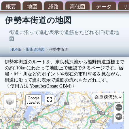
概要
地図
経路
高低図
データ
リ
伊勢本街道の地図
街道に沿って進む表示で道筋をたどれる旧街道地
図
HOME
旧街道地図
伊勢本街道
伊勢本街道のルートを、奈良猿沢池から熊野街道道標まで
の約110kmにわたって地図上で確認できるページです。宿
場・峠・川などのポイントや現在の市町村名を見ながら、
街道に沿って進む表示で道筋の流れをたどれます。
〈
使用方法 Youtube(Create GBM)
〉
Sel
Google
/Leaflet