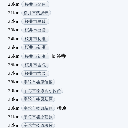
20km
桜井市金屋
8
21km
桜井市慈恩寺
8
22km
8
桜井市黒崎
8
23km
桜井市出雲
8
24km
桜井市初瀬
8
25km
桜井市初瀬
8
25km
長谷寺
桜井市初瀬
8
8
26km
桜井市吉隠
9
27km
桜井市吉隠
9
28km
宇陀市榛原角柄
9
29km
宇陀市榛原あかね台
9
30km
9
宇陀市榛原萩原
9
30km
榛原
宇陀市榛原萩原
9
31km
宇陀市榛原萩原
9
32km
宇陀市榛原檜牧
9