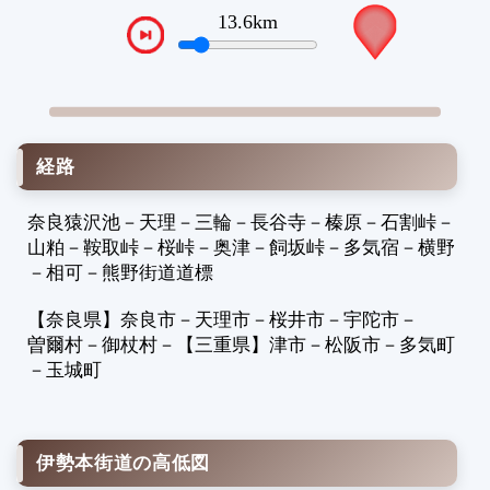
9
15.4km
VTPos
1
1
1
1
1
経路
1
1
奈良猿沢池
－
天理
－
三輪
－
長谷寺
－
榛原
－
石割峠
－
1
山粕
－
鞍取峠
－
桜峠
－
奥津
－
飼坂峠
－
多気宿
－
横野
1
－
相可
－
熊野街道道標
1
2
【奈良県】
奈良市
－
天理市
－
桜井市
－
宇陀市
－
曽爾村
－
御杖村
－
【三重県】
津市
－
松阪市
－
多気町
2
－
玉城町
2
2
2
2
伊勢本街道の高低図
2