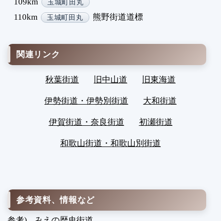
109km
玉城町田丸
110km
熊野街道道標
玉城町田丸
関連リンク
秋葉街道
旧中山道
旧東海道
伊勢街道・伊勢別街道
大和街道
伊賀街道・奈良街道
初瀬街道
和歌山街道・和歌山別街道
参考資料、情報など
参考)
みえの歴史街道