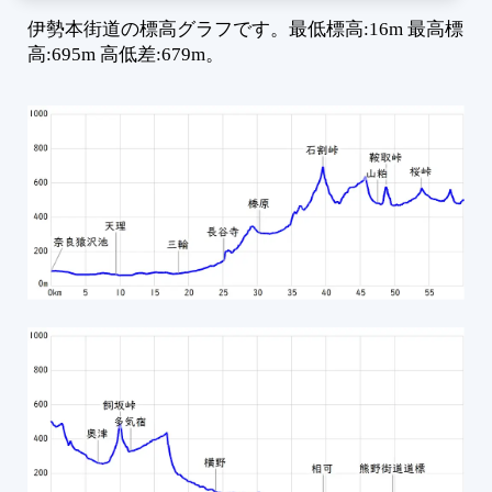
2
伊勢本街道の標高グラフです。最低標高:16m 最高標
2
高:695m 高低差:679m。
2
3
3
3
3
3
3
3
3
3
3
4
4
4
4
4