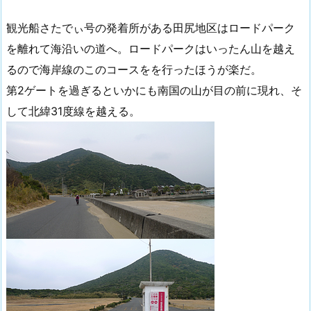
観光船さたでぃ号の発着所がある田尻地区はロードパーク
を離れて海沿いの道へ。ロードパークはいったん山を越え
るので海岸線のこのコースをを行ったほうが楽だ。
第2ゲートを過ぎるといかにも南国の山が目の前に現れ、そ
して北緯31度線を越える。