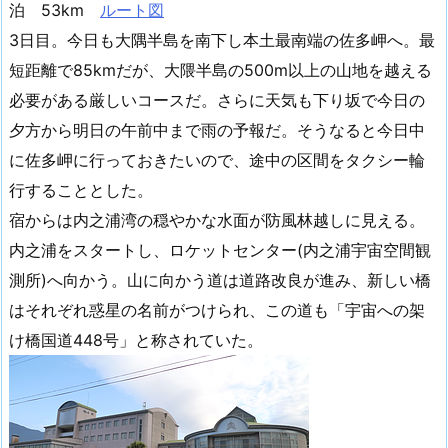
泊 53km
ルート図
3日目。今日も大隅半島を南下し本土最南端の佐多岬へ。最
短距離で85kmだが、大隈半島の500m以上の山地を越える
必要がある厳しいコースだ。さらに天気も下り坂で今日の
夕方から明日の午前中まで雨の予報だ。そうなると今日中
に佐多岬に行っておきたいので、途中の区間をタクシー輪
行することとした。
宿からは内之浦湾の穏やかな水面が防風林越しに見える。
内之浦をスタートし、ロケットセンター(内之浦宇宙空間観
測所)へ向かう。山に向かう道は道路改良が進み、新しい橋
はそれぞれ惑星の名前がつけられ、この道も「宇宙への架
け橋国道448号」と称されていた。