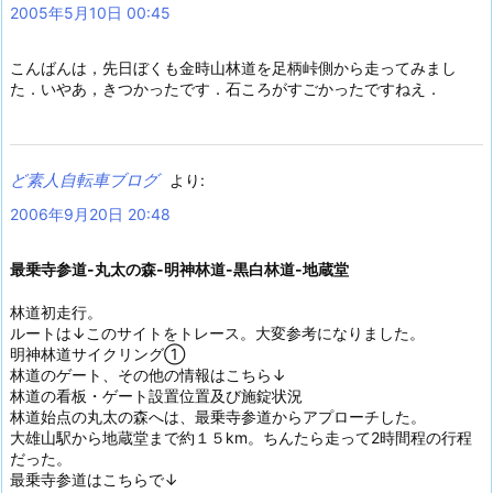
2005年5月10日 00:45
こんばんは，先日ぼくも金時山林道を足柄峠側から走ってみまし
た．いやあ，きつかったです．石ころがすごかったですねえ．
ど素人自転車ブログ
より:
2006年9月20日 20:48
最乗寺参道-丸太の森-明神林道-黒白林道-地蔵堂
林道初走行。
ルートは↓このサイトをトレース。大変参考になりました。
明神林道サイクリング①
林道のゲート、その他の情報はこちら↓
林道の看板・ゲート設置位置及び施錠状況
林道始点の丸太の森へは、最乗寺参道からアプローチした。
大雄山駅から地蔵堂まで約１５km。ちんたら走って2時間程の行程
だった。
最乗寺参道はこちらで↓