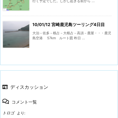
行く予定でした。しかし起きる前から ...
10/01/12 宮崎鹿児島ツーリング4日目
大泊－佐多－根占－大根占－高須－鹿屋・・・鹿児
島空港 57km ルート図 昨日 ...
ディスカッション
コメント一覧
トロゴ
より: