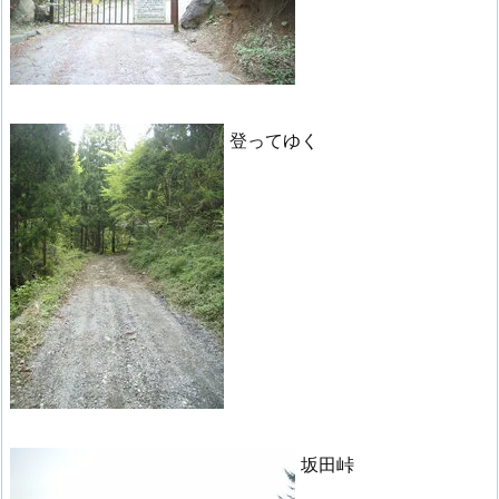
登ってゆく
坂田峠