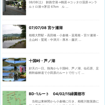
08/08(土) 釧路空港→鶴居→コッタロ湿原→シラ
ルトロ湖→茅沼 67km ル ...
07/07/08 宮ケ瀬湖
相模大野駅－高田橋－小倉橋－韮尾根－宮ケ瀬湖－
土山峠－鷲尾－中津川－厚木－藤沢 ...
十国峠・芦ノ湖
好天の一日。熱海から十国峠、芦ノ湖、仙石原、足
柄幹線林道で小田原のルートで行って ...
BD-1ルート 04/02/15緑園都市
当初は東林間から小倉橋に行き、相模川散策路に