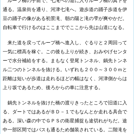
ループ橋の手前で、七滝への道に入りループ橋の真下を
通る。温泉街を通り、河津七滝へ。遊歩道の踊子歩道を伊
豆の踊子の像がある初景滝、朝の陽と滝の雫が爽やかだ。
自転車で行けるのはここまででここから先は山道になる。
来た道を戻ってループ橋へ進入し、ぐるりと２周回って
一気に標高を稼ぐ。この後も上りが続き、おみやげセンタ
ーで水分補給をする。まもなく登尾トンネル、鍋先トンネ
ル二つのトンネルを抜ける。いずれも２００～３００ｍと
距離は短いが歩道は走れるほどの幅はなく、河津側からは
上り坂であるため、後ろからの車に注意する。
鍋先トンネルを抜けた橋の渡りきったところで旧道に入
る、ダートではあるがＢＤ－１でもなんとか走れる具合で
ある。深い森の中でＧＰＳの衛星捕捉も途切れがちだ。途
中一部区間ではバスも通るため舗装されている。二階滝を