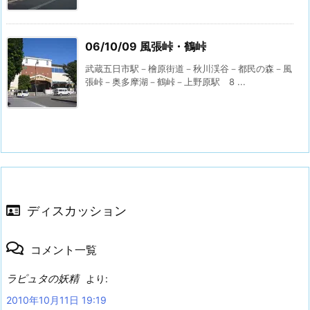
06/10/09 風張峠・鶴峠
武蔵五日市駅－檜原街道－秋川渓谷－都民の森－風
張峠－奥多摩湖－鶴峠－上野原駅 8 ...
ディスカッション
コメント一覧
ラピュタの妖精
より:
2010年10月11日 19:19