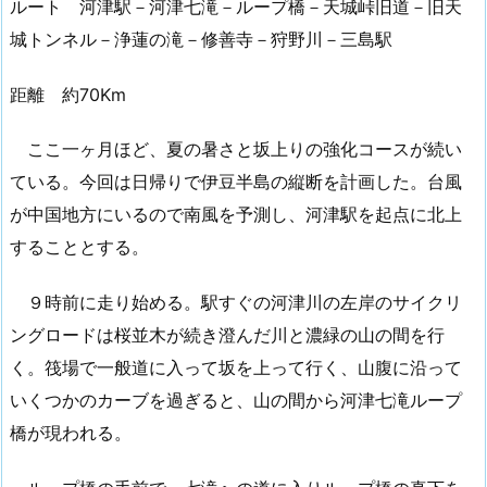
ルート 河津駅－河津七滝－ループ橋－天城峠旧道－旧天
城トンネル－浄蓮の滝－修善寺－狩野川－三島駅
距離 約70Km
ここ一ヶ月ほど、夏の暑さと坂上りの強化コースが続い
ている。今回は日帰りで伊豆半島の縦断を計画した。台風
が中国地方にいるので南風を予測し、河津駅を起点に北上
することとする。
９時前に走り始める。駅すぐの河津川の左岸のサイクリ
ングロードは桜並木が続き澄んだ川と濃緑の山の間を行
く。筏場で一般道に入って坂を上って行く、山腹に沿って
いくつかのカーブを過ぎると、山の間から河津七滝ループ
橋が現われる。