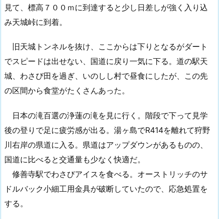
見て、標高７００ｍに到達すると少し日差しが強く入り込
み天城峠に到着。
旧天城トンネルを抜け、ここからは下りとなるがダート
でスピードは出せない、国道に戻り一気に下る。道の駅天
城、わさび田を過ぎ、いのしし村で昼食にしたが、この先
の区間から食堂がたくさんあった。
日本の滝百選の浄蓮の滝を見に行く。階段で下って見学
後の登りで足に疲労感が出る。湯ヶ島でR414を離れて狩野
川右岸の県道に入る。県道はアップダウンがあるものの、
国道に比べると交通量も少なく快適だ。
修善寺駅でわさびアイスを食べる。オーストリッチのサ
ドルバック小細工用金具が破断していたので、応急処置を
する。