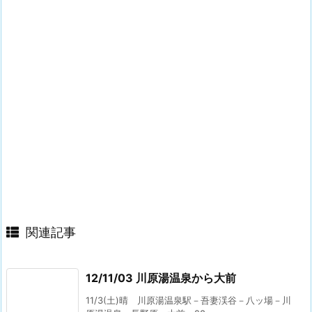
関連記事
12/11/03 川原湯温泉から大前
11/3(土)晴 川原湯温泉駅－吾妻渓谷－八ッ場－川