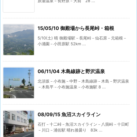
原湯温泉－長野原－大前 28 ...
15/05/10 御殿場から長尾峠・箱根
5/10(土) 晴 御殿場駅－長尾峠－仙石原－元箱根－
小涌園－小田原駅 52km ...
06/11/04 木島線跡と野沢温泉
北須坂－小布施－中野－木島線跡－木島－野沢温泉
－木島平－小布施温泉－小布施駅 8 ...
08/09/15 魚沼スカイライン
石打－十二峠－魚沼スカイライン－八箇峠－十日町
－川口－浦佐駅 晴れ後曇り 83k ...