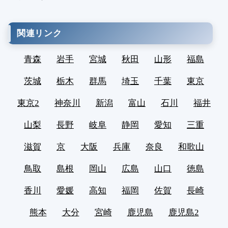
関連リンク
青森
岩手
宮城
秋田
山形
福島
茨城
栃木
群馬
埼玉
千葉
東京
東京2
神奈川
新潟
富山
石川
福井
山梨
長野
岐阜
静岡
愛知
三重
滋賀
京
大阪
兵庫
奈良
和歌山
鳥取
島根
岡山
広島
山口
徳島
香川
愛媛
高知
福岡
佐賀
長崎
熊本
大分
宮崎
鹿児島
鹿児島2