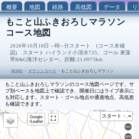
概要
地図
経路
高低図
データ
リ
もこと山ふきおろしマラソン
コース地図
2026年10月18日 --時--分スタート (コース未確
認) スタート ハイランド小清水725、ゴール 東藻
琴B&G海洋センター。距離:21.0975km
HOME
マラソンコース
もこと山ふきおろしマラソン
もこと山ふきおろしマラソンのコース地図ページです。サ
ブ別ペースを地図上で確認でき、開催日にはライブ表示に
も対応します。スタート・ゴール地点や通過地点、高低差
も確認できます。
Sel
Google
/Leaflet
0
1