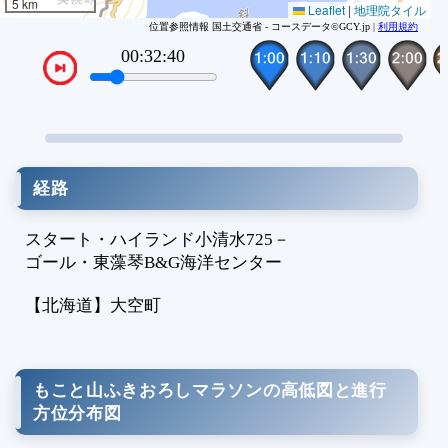
1
5 km
Leaflet
|
地理院タイル
2
位置参照情報 国土交通省 - コースデータ©GCY.jp |
利用規約
2
00:34:10
VTPos
2
経路
スタート・ハイランド小清水725
－
ゴール・東藻琴B&G海洋センター
【北海道】
大空町
もこと山ふきおろしマラソンの高低図と進行
方位分布図