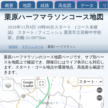
概要
地図
経路
高低図
データ
リ
栗原ハーフマラソンコース地図
2026年11月8日 10時00分スタート (コース未確
認) スタート / フィニッシュ 栗原市立若柳中学校
前。距離:21.0975km
HOME
マラソンコース
栗原ハーフマラソン
栗原ハーフマラソンのコース地図ページです。サブ別ペー
スを地図上で確認でき、開催日にはライブ表示にも対応し
ます。スタート・ゴール地点や通過地点、高低差も確認で
きます。
Sel
Google
/Leaflet
0
1