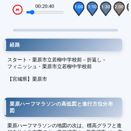
2
00:22:10
VTPos
2
2
経路
スタート・栗原市立若柳中学校前
－
折返し
－
フィニッシュ・栗原市立若柳中学校前
【宮城県】
栗原市
栗原ハーフマラソンの高低図と進行方位分布
図
栗原ハーフマラソンの地図の次は、標高グラフと進