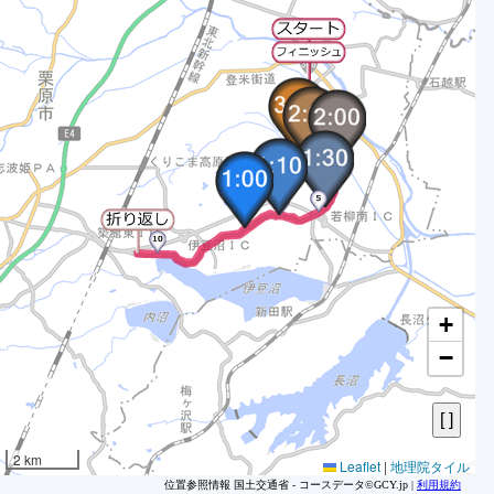
2
3
4
5
6
7
8
9
1
1
1
1
+
1
−
1
1
1
1
2 km
Leaflet
|
地理院タイル
1
位置参照情報 国土交通省 - コースデータ©GCY.jp |
利用規約