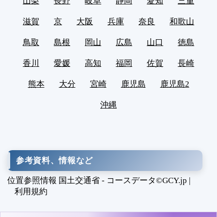
山梨
長野
岐阜
静岡
愛知
三重
滋賀
京
大阪
兵庫
奈良
和歌山
鳥取
島根
岡山
広島
山口
徳島
香川
愛媛
高知
福岡
佐賀
長崎
熊本
大分
宮崎
鹿児島
鹿児島2
沖縄
参考資料、情報など
位置参照情報 国土交通省 - コースデータ©GCY.jp |
利用規約