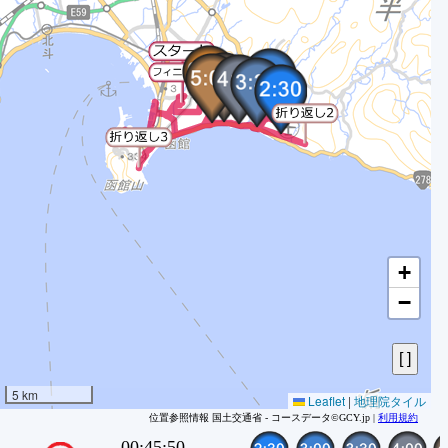
0
1
2
3
4
5
6
7
8
9
+
1
−
1
1
1
1
5 km
Leaflet
|
地理院タイル
1
位置参照情報 国土交通省 - コースデータ©GCY.jp |
利用規約
1
00:50:30