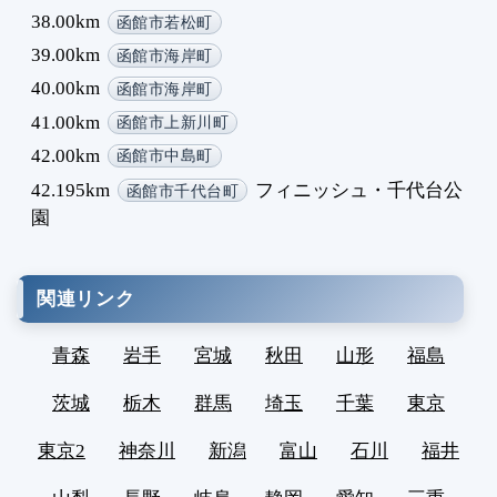
38.00km
函館市若松町
39.00km
函館市海岸町
40.00km
函館市海岸町
41.00km
函館市上新川町
42.00km
函館市中島町
42.195km
フィニッシュ・千代台公
函館市千代台町
園
関連リンク
青森
岩手
宮城
秋田
山形
福島
茨城
栃木
群馬
埼玉
千葉
東京
東京2
神奈川
新潟
富山
石川
福井