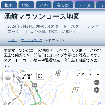
概要
地図
経路
高低図
データ
リ
函館マラソンコース地図
2026年6月28日 9時00分スタート スタート / フィ
ニッシュ 千代台公園。距離:42.195km
HOME
マラソンコース
函館マラソン
函館マラソンのコース地図ページです。サブ別ペースを地
図上で確認でき、開催日にはライブ表示にも対応します。
スタート・ゴール地点や通過地点、高低差も確認できま
す。
Sel
Google
/Leaflet