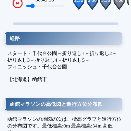
VTPos
1
1
1
2
2
経路
2
2
スタート・千代台公園
－
折り返し1
－
折り返し2
－
2
折り返し3
－
折り返し4
－
折り返し5
－
2
フィニッシュ・千代台公園
2
2
【北海道】
函館市
2
2
3
函館マラソンの高低図と進行方位分布図
3
3
函館マラソンの地図の次は、標高グラフと進行方位
3
の分布図です。最低標高:0m 最高標高:34m 高低
3