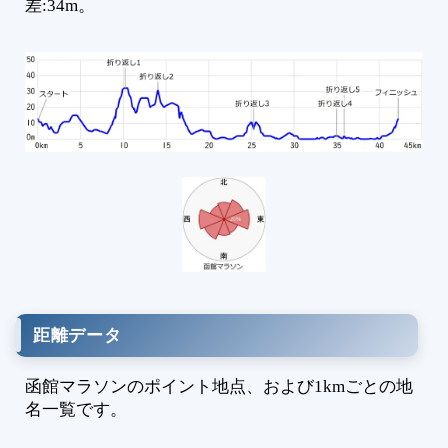
差:34m。
3
3
3
3
3
4
4
4
4
距離データ
函館マラソンのポイント地点、および1kmごとの地
名一覧です。