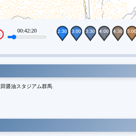
00:56:20
VTPos
正田醤油スタジアム群馬