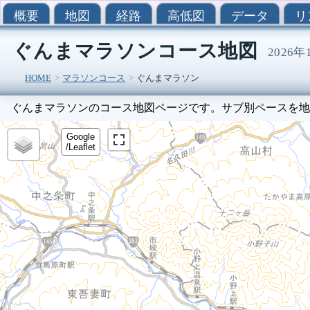
概要
地図
経路
高低図
データ
リ
ぐんまマラソンコース地図
2026
HOME
マラソンコース
ぐんまマラソン
ぐんまマラソンのコース地図ページです。サブ別ペースを地
Google
/Leaflet