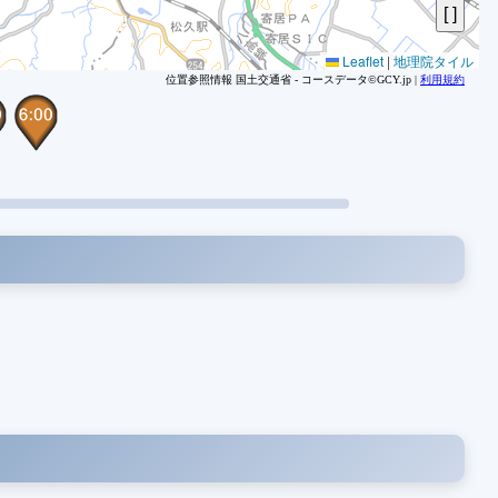
Leaflet
|
地理院タイル
位置参照情報 国土交通省 - コースデータ©GCY.jp |
利用規約