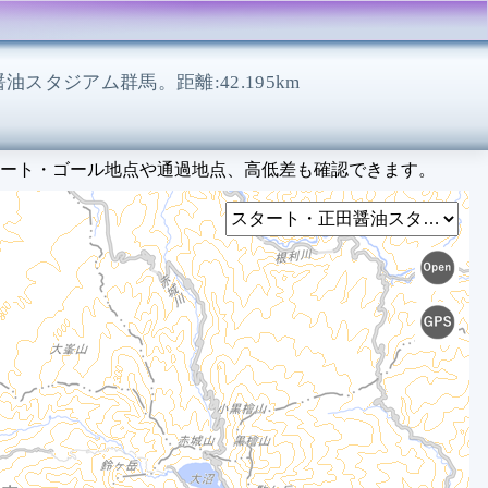
醤油スタジアム群馬。距離:42.195km
ート・ゴール地点や通過地点、高低差も確認できます。
Select
0
1
2
3
4
5
6
7
8