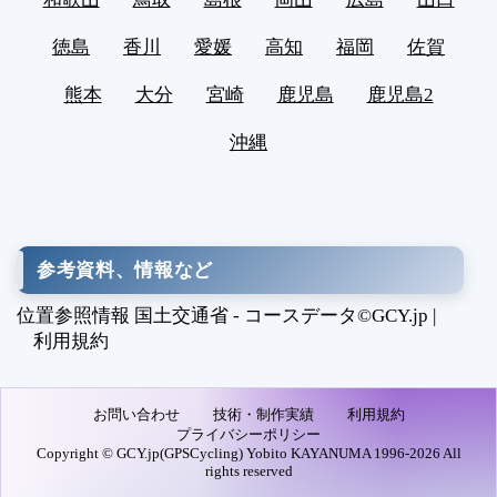
徳島
香川
愛媛
高知
福岡
佐賀
熊本
大分
宮崎
鹿児島
鹿児島2
沖縄
参考資料、情報など
位置参照情報 国土交通省 - コースデータ©GCY.jp |
利用規約
お問い合わせ
技術・制作実績
利用規約
プライバシーポリシー
Copyright © GCY.jp(GPSCycling) Yobito KAYANUMA 1996-2026 All
rights reserved