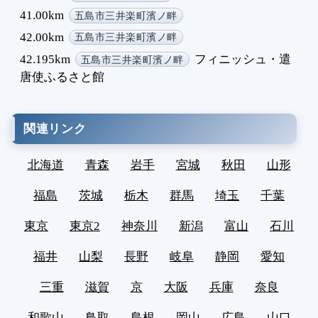
41.00km
五島市三井楽町濱ノ畔
42.00km
五島市三井楽町濱ノ畔
42.195km
フィニッシュ・遣
五島市三井楽町濱ノ畔
唐使ふるさと館
関連リンク
北海道
青森
岩手
宮城
秋田
山形
福島
茨城
栃木
群馬
埼玉
千葉
東京
東京2
神奈川
新潟
富山
石川
福井
山梨
長野
岐阜
静岡
愛知
三重
滋賀
京
大阪
兵庫
奈良
和歌山
鳥取
島根
岡山
広島
山口