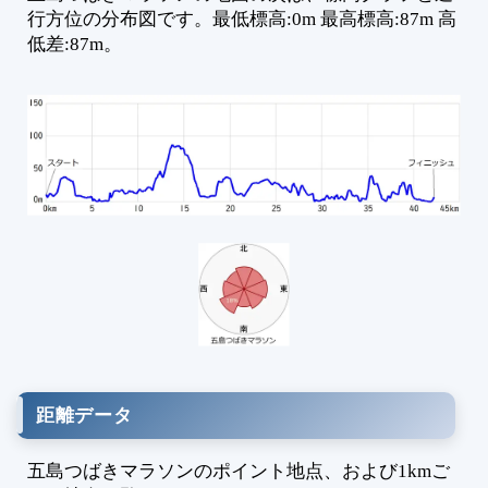
3
行方位の分布図です。最低標高:0m 最高標高:87m 高
3
低差:87m。
4
4
4
4
距離データ
五島つばきマラソンのポイント地点、および1kmご