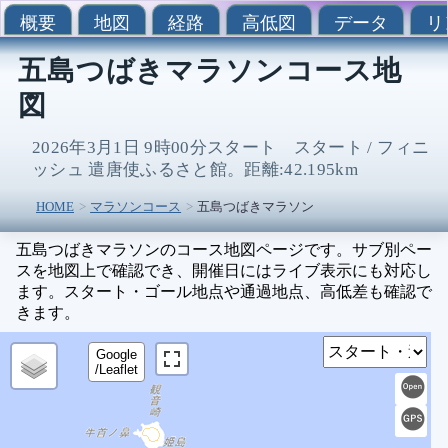
概要
地図
経路
高低図
データ
リ
五島つばきマラソンコース地
図
2026年3月1日 9時00分スタート スタート / フィニ
ッシュ 遣唐使ふるさと館。距離:42.195km
HOME
マラソンコース
五島つばきマラソン
五島つばきマラソンのコース地図ページです。サブ別ペー
スを地図上で確認でき、開催日にはライブ表示にも対応し
ます。スタート・ゴール地点や通過地点、高低差も確認で
きます。
Sel
Google
/Leaflet
0
1