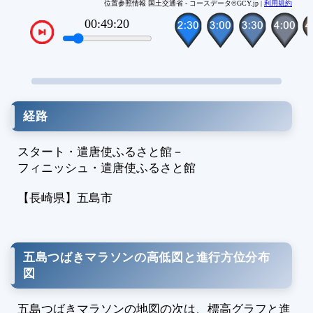
2
位置参照情報 国土交通省 - コースデータ©GCY.jp |
利用規約
2
00:54:00
VTPos
2
2
2
2
2
経路
2
2
スタート・遣唐使ふるさと館
－
2
フィニッシュ・遣唐使ふるさと館
3
3
【長崎県】
五島市
3
3
3
五島つばきマラソンの高低図と進行方位分布
3
図
3
3
五島つばきマラソンの地図の次は、標高グラフと進