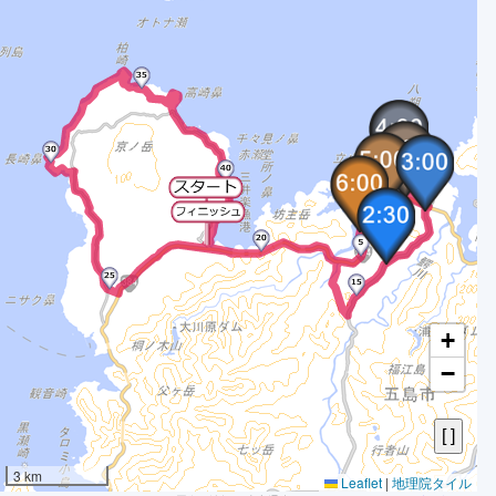
2
3
4
5
6
7
8
9
1
1
1
1
1
+
1
−
1
1
1
1
3 km
Leaflet
|
地理院タイル