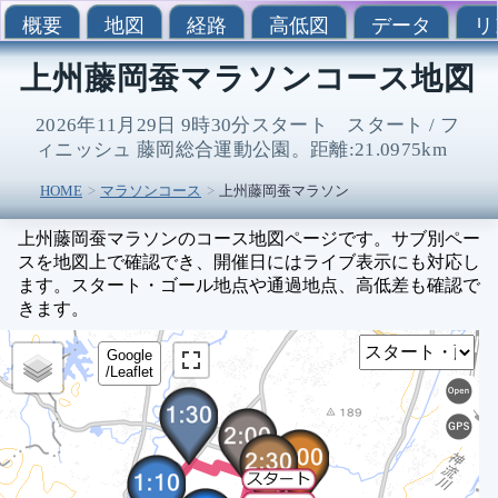
概要
地図
経路
高低図
データ
リ
上州藤岡蚕マラソンコース地図
2026年11月29日 9時30分スタート スタート / フ
ィニッシュ 藤岡総合運動公園。距離:21.0975km
HOME
マラソンコース
上州藤岡蚕マラソン
上州藤岡蚕マラソンのコース地図ページです。サブ別ペー
スを地図上で確認でき、開催日にはライブ表示にも対応し
ます。スタート・ゴール地点や通過地点、高低差も確認で
きます。
Sel
Google
/Leaflet
0
1