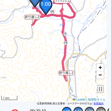
2
3
4
5
6
7
8
9
1
1
1
+
1
−
1
1
1
1
1 km
Leaflet
|
地理院タイル
1
位置参照情報 国土交通省 - コースデータ©GCY.jp |
利用規約
1
00:21:40