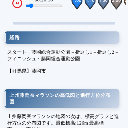
VTPos
2
2
2
経路
スタート・藤岡総合運動公園
－
折返し1
－
折返し2
－
フィニッシュ・藤岡総合運動公園
【群馬県】
藤岡市
上州藤岡蚕マラソンの高低図と進行方位分布
図
上州藤岡蚕マラソンの地図の次は、標高グラフと進
行方位の分布図です。最低標高:126m 最高標