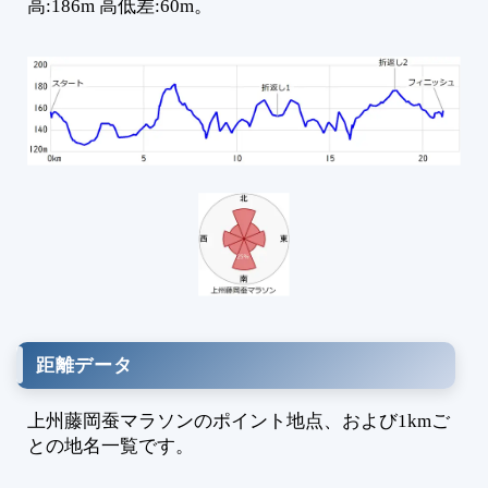
高:186m 高低差:60m。
距離データ
上州藤岡蚕マラソンのポイント地点、および1kmご
との地名一覧です。