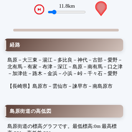
3
13.6km
VTPos
4
5
6
7
8
経路
9
1
島原
－
大三東
－
湯江
－
多比良
－
神代
－
古部
－
愛野
－
1
北有馬
－
有家
－
布津
－
深江
－
島原
－
南有馬
－
口之津
1
－
加津佐
－
路木
－
金浜
－
小浜
－
峠
－
千々石
－
愛野
1
1
【長崎県】
島原市
－
雲仙市
－
諫早市
－
南島原市
1
1
1
島原街道の高低図
1
1
島原街道の標高グラフです。最低標高:0m 最高標
2