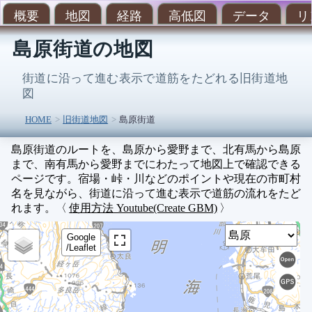
概要
地図
経路
高低図
データ
リ
島原街道の地図
街道に沿って進む表示で道筋をたどれる旧街道地
図
HOME
旧街道地図
島原街道
島原街道のルートを、島原から愛野まで、北有馬から島原
まで、南有馬から愛野までにわたって地図上で確認できる
ページです。宿場・峠・川などのポイントや現在の市町村
名を見ながら、街道に沿って進む表示で道筋の流れをたど
れます。〈
使用方法 Youtube(Create GBM)
〉
Sel
Google
/Leaflet