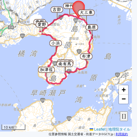
+
−
1
10 km
Leaflet
|
地理院タイル
2
位置参照情報 国土交通省 - 街道データ©GCY.jp |
利用規約