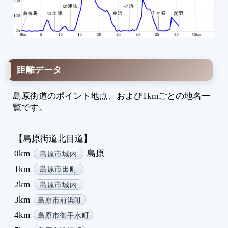
7
8
9
1
1
距離データ
1
1
島原街道のポイント地点、および1kmごとの地名一
1
覧です。
1
1
1
【島原街道北目道】
1
0km
島原
島原市城内
1
1km
島原市田町
2
2km
島原市城内
2
3km
島原市前浜町
2
2
4km
島原市御手水町
2