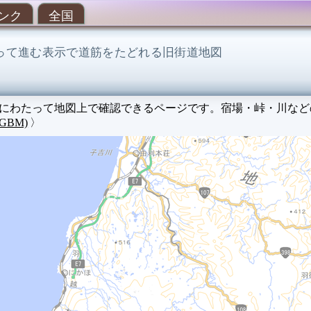
ンク
全国
って進む表示で道筋をたどれる旧街道地図
kmにわたって地図上で確認できるページです。宿場・峠・川な
 GBM)
〉