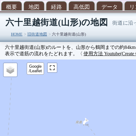
概要
地図
経路
高低図
データ
リ
六十里越街道(山形)の地図
街道に沿
HOME
旧街道地図
六十里越街道(山形)
六十里越街道(山形)のルートを、山形から鶴岡までの約84
表示で道筋の流れをたどれます。〈
使用方法 Youtube(Create
Google
/Leaflet