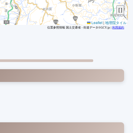
5
5
5
Leaflet
|
地理院タイル
位置参照情報 国土交通省 - 街道データ©GCY.jp |
利用規約
5
5
5
6
6
6
6
6
6
6
6
6
6
7
7