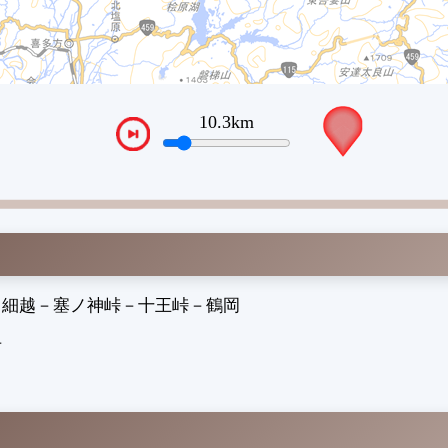
13.1km
VTPos
－
細越
－
塞ノ神峠
－
十王峠
－
鶴岡
市