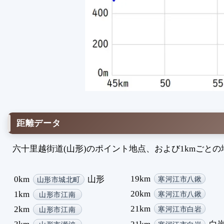
距離データ
六十里越街道(山形)のポイント地点、および1kmごと
19km
0km
山形
寒河江市八鍬
山形市城北町
20km
1km
寒河江市八鍬
山形市江南
21km
2km
寒河江市白岩
山形市江南