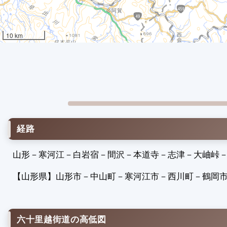
10 km
経路
山形
－
寒河江
－
白岩宿
－
間沢
－
本道寺
－
志津
－
大岫峠
【山形県】
山形市
－
中山町
－
寒河江市
－
西川町
－
鶴岡
六十里越街道の高低図