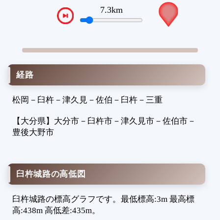
1
8.3km
VTPos
1
2
2
2
2
経路
2
2
松岡
－
臼杵
－
津久見
－
佐伯
－
臼杵
－
三重
2
2
【大分県】
大分市
－
臼杵市
－
津久見市
－
佐伯市
－
2
豊後大野市
2
3
3
臼杵城路の高低図
3
3
臼杵城路の標高グラフです。最低標高:3m 最高標
3
高:438m 高低差:435m。
3