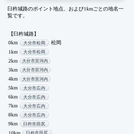
9
臼杵城路のポイント地点、および1kmごとの地名一
1
覧です。
1
1
【臼杵城路】
1
0km
松岡
大分市松岡
1
1
1km
大分市松岡
1
2km
大分市宮河内
1
3km
大分市宮河内
1
4km
大分市宮河内
1
5km
2
大分市広内
2
6km
大分市広内
2
7km
大分市広内
2
8km
大分市広内
2
9km
臼杵市田尻
2
10km
2
臼杵市田尻