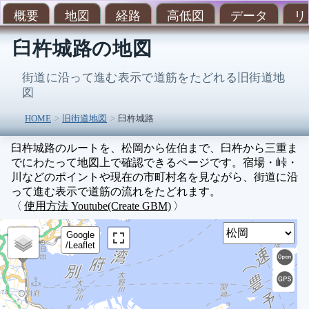
概要
地図
経路
高低図
データ
リ
臼杵城路の地図
街道に沿って進む表示で道筋をたどれる旧街道地
図
HOME
旧街道地図
臼杵城路
臼杵城路のルートを、松岡から佐伯まで、臼杵から三重ま
でにわたって地図上で確認できるページです。宿場・峠・
川などのポイントや現在の市町村名を見ながら、街道に沿
って進む表示で道筋の流れをたどれます。
〈
使用方法 Youtube(Create GBM)
〉
Sel
Google
/Leaflet