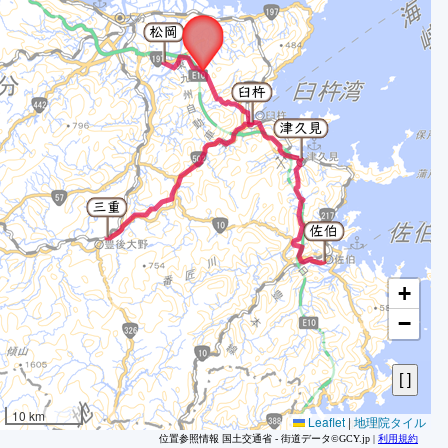
1
2
3
4
5
6
7
8
9
1
1
+
1
−
1
1
1
1
10 km
Leaflet
|
地理院タイル
1
位置参照情報 国土交通省 - 街道データ©GCY.jp |
利用規約