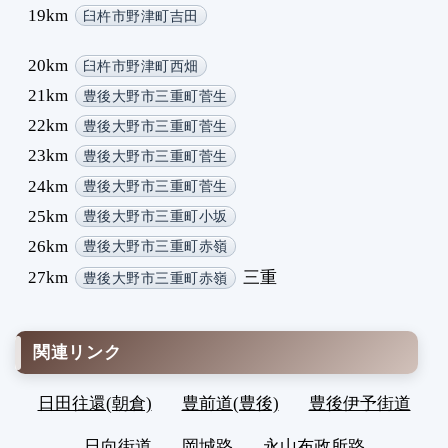
19km
臼杵市野津町吉田
20km
臼杵市野津町西畑
21km
豊後大野市三重町菅生
22km
豊後大野市三重町菅生
23km
豊後大野市三重町菅生
24km
豊後大野市三重町菅生
25km
豊後大野市三重町小坂
26km
豊後大野市三重町赤嶺
27km
三重
豊後大野市三重町赤嶺
関連リンク
日田往還(朝倉)
豊前道(豊後)
豊後伊予街道
日向街道
岡城路
永山布政所路