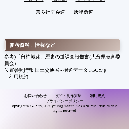
奈多行幸会道
唐津街道
参考資料、情報など
参考)「臼杵城路」歴史の道調査報告書(大分県教育委
員会)
位置参照情報 国土交通省 - 街道データ©GCY.jp |
利用規約
お問い合わせ
技術・制作実績
利用規約
プライバシーポリシー
Copyright © GCY.jp(GPSCycling) Yobito KAYANUMA 1996-2026 All
rights reserved