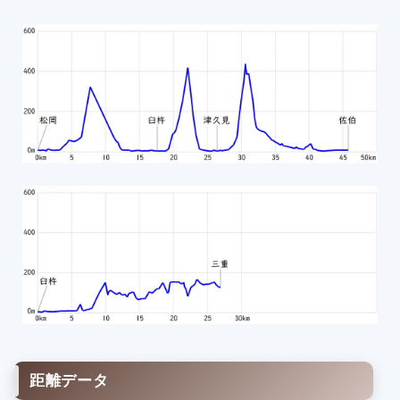
3
3
3
3
4
4
4
4
4
4
1
2
3
4
5
6
7
距離データ
8