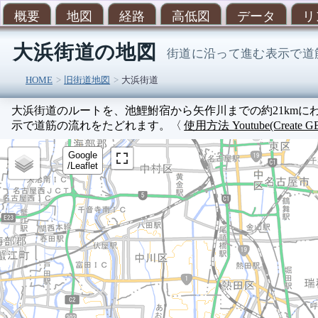
概要
地図
経路
高低図
データ
リ
大浜街道の地図
街道に沿って進む表示で道
HOME
旧街道地図
大浜街道
大浜街道のルートを、池鯉鮒宿から矢作川までの約21km
示で道筋の流れをたどれます。〈
使用方法 Youtube(Create G
Google
/Leaflet