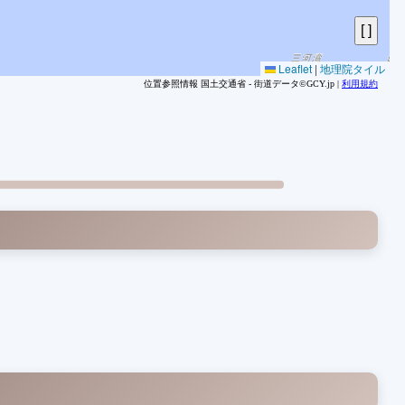
Leaflet
|
地理院タイル
位置参照情報 国土交通省 - 街道データ©GCY.jp |
利用規約