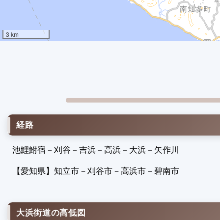
3 km
経路
池鯉鮒宿
－
刈谷
－
吉浜
－
高浜
－
大浜
－
矢作川
【愛知県】
知立市
－
刈谷市
－
高浜市
－
碧南市
大浜街道の高低図