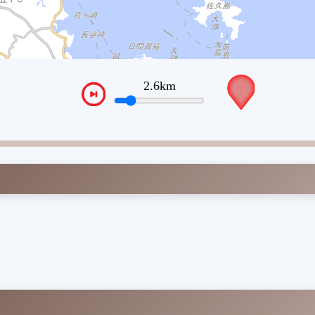
3.5km
VTPos