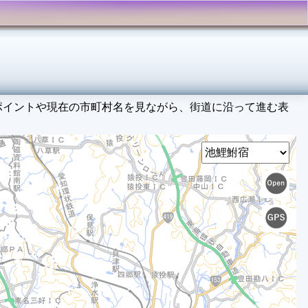
ポイントや現在の市町村名を見ながら、街道に沿って進む表
Select
1
2
3
4