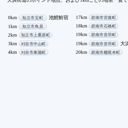
大浜街道のポイント地点、および1kmごとの地名一覧
17km
0km
池鯉鮒宿
碧南市宮後町
知立市宝町
18km
1km
碧南市石橋町
知立市鳥居
19km
2km
碧南市音羽町
知立市上重原町
3km
19km
大
刈谷市中山町
碧南市音羽町
4km
20km
刈谷市東陽町
碧南市棚尾本町
5km
21km
刈谷市銀座
碧南市舟江町
5km
刈谷
21km
矢
刈谷市銀座
碧南市中江町
6km
刈谷市御幸町
7km
刈谷市中川町
8km
刈谷市小垣江町
9km
高浜市新田町
10km
高浜市八幡町
10km
吉浜
高浜市屋敷町