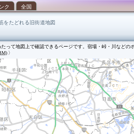
ンク
全国
筋をたどれる旧街道地図
にわたって地図上で確認できるページです。宿場・峠・川などの
BM)
〉