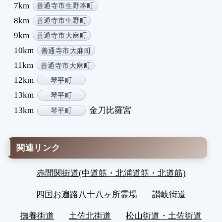
7km
善通寺市生野本町
8km
善通寺市生野町
9km
善通寺市大麻町
10km
善通寺市大麻町
11km
善通寺市大麻町
12km
琴平町
13km
琴平町
13km
金刀比羅宮
琴平町
関連リンク
赤間関街道(中道筋・北浦道筋・北道筋)
四国お遍路八十八ヶ所霊場
讃岐街道
撫養街道
土佐北街道
松山街道・土佐街道