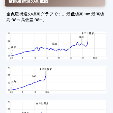
金毘羅街道の高低図
2
3
金毘羅街道の標高グラフです。最低標高:0m 最高標
3
高:98m 高低差:98m。
3
1
2
3
4
5
6
7
8
9
1
1
1
1
1