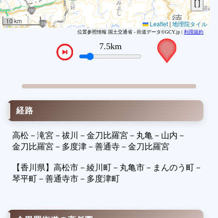
1
1
10 km
Leaflet
|
地理院タイル
1
位置参照情報 国土交通省 - 街道データ©GCY.jp |
利用規約
1
8.3km
VTPos
1
1
1
1
1
経路
2
2
高松
－
滝宮
－
祓川
－
金刀比羅宮
－
丸亀
－
山内
－
2
金刀比羅宮
－
多度津
－
善通寺
－
金刀比羅宮
2
2
【香川県】
高松市
－
綾川町
－
丸亀市
－
まんのう町
－
2
琴平町
－
善通寺市
－
多度津町
2
2
2