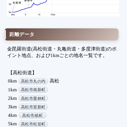
1
2
3
4
5
距離データ
6
7
金毘羅街道(高松街道・丸亀街道・多度津街道)のポ
8
イント地点、および1kmごとの地名一覧です。
9
1
【高松街道】
1
0km
高松
高松市丸の内
1
1km
高松市南新町
1
2km
高松市栗林町
3km
高松市室新町
4km
高松市紙町
5km
高松市松並町