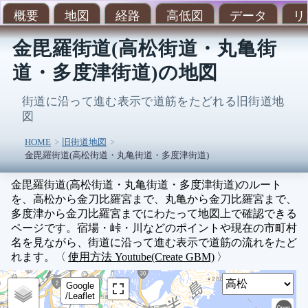
概要
地図
経路
高低図
データ
リ
金毘羅街道(高松街道・丸亀街
道・多度津街道)の地図
街道に沿って進む表示で道筋をたどれる旧街道地
図
HOME
旧街道地図
金毘羅街道(高松街道・丸亀街道・多度津街道)
金毘羅街道(高松街道・丸亀街道・多度津街道)のルート
を、高松から金刀比羅宮まで、丸亀から金刀比羅宮まで、
多度津から金刀比羅宮までにわたって地図上で確認できる
ページです。宿場・峠・川などのポイントや現在の市町村
名を見ながら、街道に沿って進む表示で道筋の流れをたど
れます。〈
使用方法 Youtube(Create GBM)
〉
Sel
Google
/Leaflet