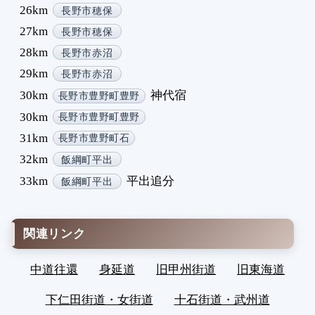
26km
長野市穂保
27km
長野市穂保
28km
長野市赤沼
29km
長野市赤沼
30km
神代宿
長野市豊野町豊野
30km
長野市豊野町豊野
31km
長野市豊野町石
32km
飯綱町平出
33km
平出追分
飯綱町平出
関連リンク
中道往還
身延道
旧甲州街道
旧東海道
下仁田街道・女街道
十石街道・武州道