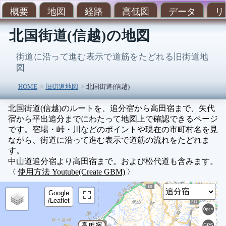
概要
地図
経路
高低図
データ
リ
北国街道(信越)の地図
街道に沿って進む表示で道筋をたどれる旧街道地
図
HOME
旧街道地図
北国街道(信越)
北国街道(信越)のルートを、追分宿から高田宿まで、矢代
宿から平出追分までにわたって地図上で確認できるページ
です。宿場・峠・川などのポイントや現在の市町村名を見
ながら、街道に沿って進む表示で道筋の流れをたどれま
す。
中山道追分宿より高田宿まで。および松代道も含みます。
〈
使用方法 Youtube(Create GBM)
〉
Sel
Google
/Leaflet