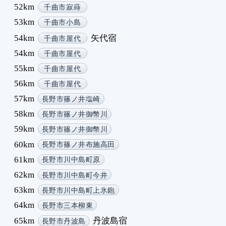
52km
千曲市寂蒔
1
53km
千曲市小島
2
3
54km
矢代宿
千曲市屋代
4
54km
千曲市屋代
5
55km
千曲市屋代
6
56km
千曲市屋代
7
57km
長野市篠ノ井塩崎
8
9
58km
長野市篠ノ井御幣川
1
59km
長野市篠ノ井御幣川
1
60km
長野市篠ノ井布施高田
1
61km
長野市川中島町原
1
62km
長野市川中島町今井
1
1
63km
長野市川中島町上氷鉋
1
64km
長野市三本柳東
1
65km
丹波島宿
長野市丹波島
1