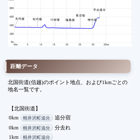
4
4
4
4
4
4
4
4
距離データ
5
5
北国街道(信越)のポイント地点、および1kmごとの
5
地名一覧です。
5
5
5
【北国街道】
5
0km
追分宿
軽井沢町追分
5
0km
分去れ
軽井沢町追分
5
1km
5
軽井沢町追分