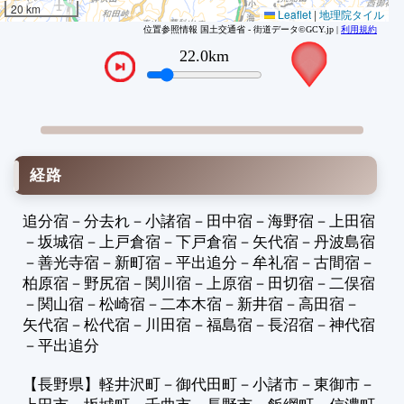
20 km
Leaflet
|
地理院タイル
位置参照情報 国土交通省 - 街道データ©GCY.jp |
利用規約
26.0km
VTPos
経路
追分宿
－
分去れ
－
小諸宿
－
田中宿
－
海野宿
－
上田宿
－
坂城宿
－
上戸倉宿
－
下戸倉宿
－
矢代宿
－
丹波島宿
－
善光寺宿
－
新町宿
－
平出追分
－
牟礼宿
－
古間宿
－
柏原宿
－
野尻宿
－
関川宿
－
上原宿
－
田切宿
－
二俣宿
1
－
関山宿
－
松崎宿
－
二本木宿
－
新井宿
－
高田宿
－
2
矢代宿
－
松代宿
－
川田宿
－
福島宿
－
長沼宿
－
神代宿
－
平出追分
3
4
【長野県】
軽井沢町
－
御代田町
－
小諸市
－
東御市
－
5