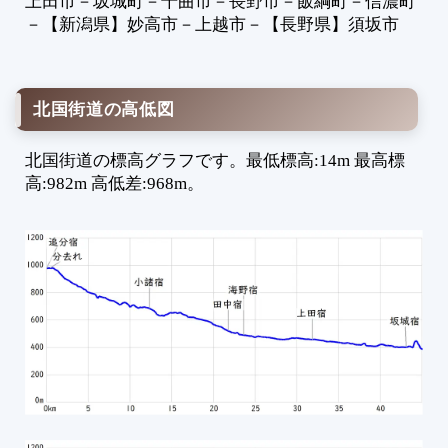
上田市
－
坂城町
－
千曲市
－
長野市
－
飯綱町
－
信濃町
6
－
【新潟県】
妙高市
－
上越市
－
【長野県】
須坂市
7
8
9
北国街道の高低図
1
1
北国街道の標高グラフです。最低標高:14m 最高標
1
高:982m 高低差:968m。
1
1
1
1
1
1
1
2
2
2
2