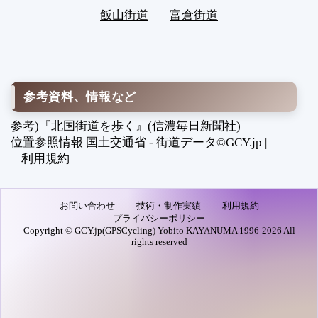
飯山街道
富倉街道
参考資料、情報など
参考)『北国街道を歩く』(信濃毎日新聞社)
位置参照情報 国土交通省 - 街道データ©GCY.jp |
利用規約
お問い合わせ
技術・制作実績
利用規約
プライバシーポリシー
Copyright © GCY.jp(GPSCycling) Yobito KAYANUMA 1996-2026 All
rights reserved