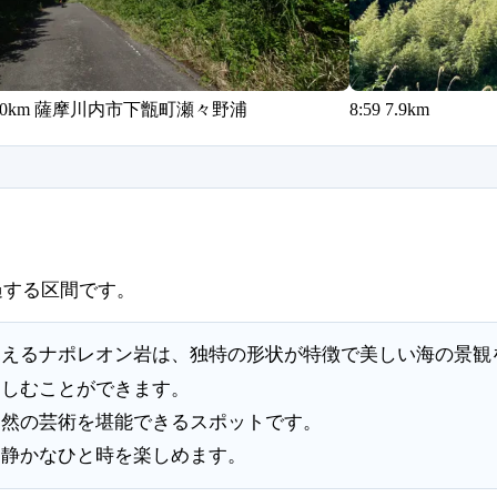
6 5.0km 薩摩川内市下甑町瀬々野浦
8:59 7.9km
過する区間です。
見えるナポレオン岩は、独特の形状が特徴で美しい海の景観
楽しむことができます。
自然の芸術を堪能できるスポットです。
、静かなひと時を楽しめます。