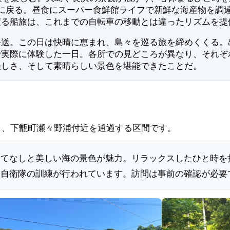
に戻る。昼食にスーパー食鮮館ライフで新鮮な海産物を調
渡る船旅は、これまでの自転車の移動とは違ったリズムを提
送。この日は快晴に恵まれ、島々を巡る旅を締めくくる。出発
で実際に体験した一日。各所での見どころが異なり、それぞ
美しさ、そして素晴らしい景色を堪能できたことだ。
）、下甑町瀬々野浦付近を通過する区間です。
もてなしと美しい海の景色が魅力。リラックスしたひと時を
、自衛隊の訓練が行われています。訪問は事前の確認が必要