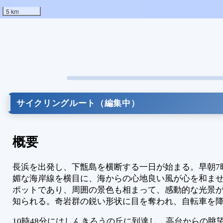
5 km
サイクリングルート（編集中）
概要
長浜を出発し、下甑島を横断する一日が始まる。早朝7
媚な海岸線を横目に、海からの心地良い風が心を和ま
ポットであり、周囲の景色も相まって、感動的な光景が
知られる。奇岩群の鋭い形状に目を奪われ、自転車を
10時48分にはしんきろうの丘に到達し、高台からの眺