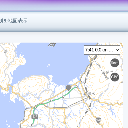
刻を地図表示
Select
7
7
8
8
8
0
8
8
8
8
8
9