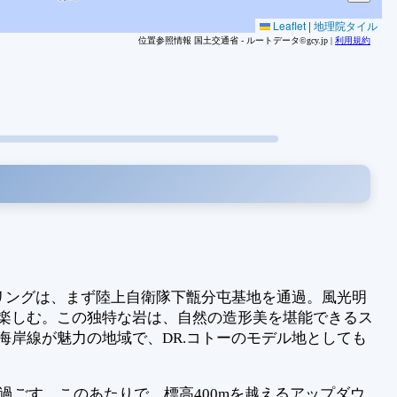
Leaflet
|
地理院タイル
位置参照情報 国土交通省 - ルートデータ©gcy.jp |
利用規約
リングは、まず陸上自衛隊下甑分屯基地を通過。風光明
楽しむ。この独特な岩は、自然の造形美を堪能できるス
岸線が魅力の地域で、DR.コトーのモデル地としても
過ごす。このあたりで、標高400mを越えるアップダウ