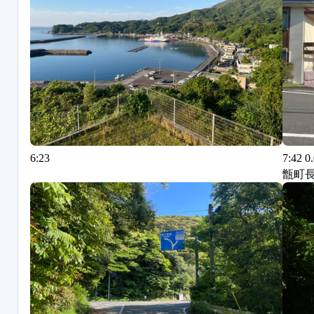
6:23
7:4
甑町