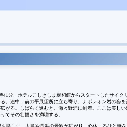
時41分、ホテルこしきしま親和館からスタートしたサイク
せる。途中、前の平展望所に立ち寄り、ナポレオン岩の姿を
広がる。しばらく進むと、瀬々野浦に到着。ここは美しい海
降りてその壮観さを満喫する。
望を楽しむ。大島や長浜の景観が広がり、心休まるひと時を