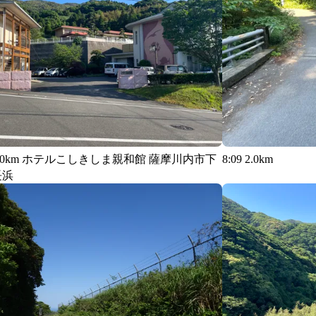
2 0.0km ホテルこしきしま親和館 薩摩川内市下
8:09 2.0km
長浜