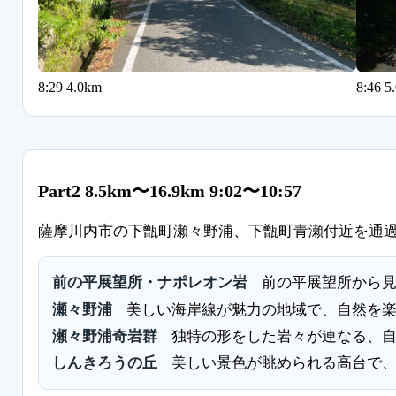
8:29 4.0km
8:4
Part2 8.5km〜16.9km 9:02〜10:57
薩摩川内市の下甑町瀬々野浦、下甑町青瀬付近を通
前の平展望所・ナポレオン岩
前の平展望所から
瀬々野浦
美しい海岸線が魅力の地域で、自然を
瀬々野浦奇岩群
独特の形をした岩々が連なる、
しんきろうの丘
美しい景色が眺められる高台で