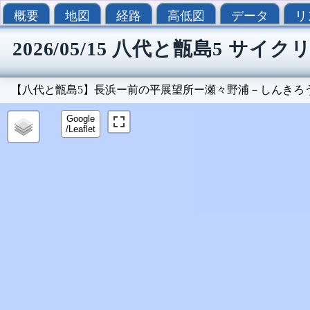
概要
地図
経路
高低図
データ
リ
2026/05/15 八代と甑島5 サイ
【八代と甑島5】長浜ー前の平展望所ー瀬々野浦－しんきろ
Google
/Leaflet