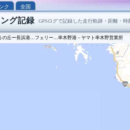
ンク
全国
クリング記録
GPSログで記録した走行軌跡・距離・時
うの丘ー長浜港…フェリー…串木野港－ヤマト串木野営業所