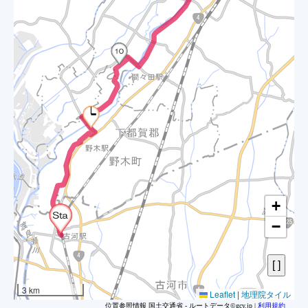
+
−
3 km
Leaflet
|
地理院タイル
位置参照情報 国土交通省 - ルートデータ©gcy.jp |
利用規約