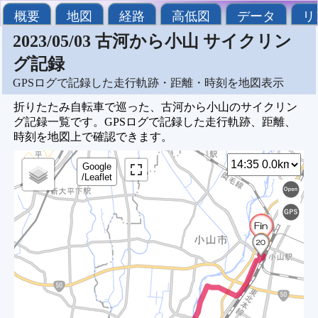
概要
地図
経路
高低図
データ
リ
2023/05/03 古河から小山 サイクリン
グ記録
GPSログで記録した走行軌跡・距離・時刻を地図表示
折りたたみ自転車で巡った、古河から小山のサイクリン
グ記録一覧です。GPSログで記録した走行軌跡、距離、
時刻を地図上で確認できます。
Google
/Leaflet