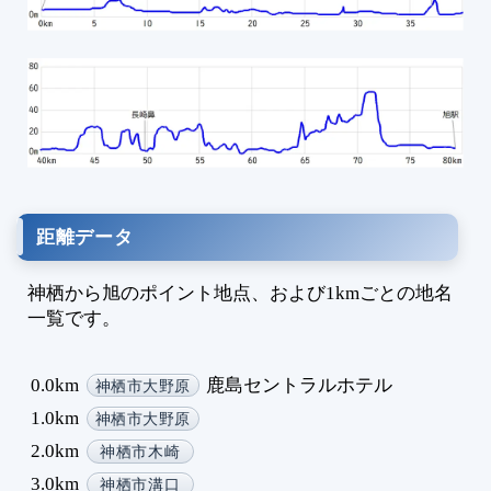
1
1
1
1
1
1
1
1
距離データ
1
1
神栖から旭のポイント地点、および1kmごとの地名
1
一覧です。
1
1
1
0.0km
鹿島セントラルホテル
神栖市大野原
1
1.0km
神栖市大野原
1
2.0km
神栖市木崎
1
3.0km
1
神栖市溝口