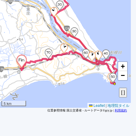
8
8
9
9
9
9
9
9
9
+
9
−
9
0
9
9
5 km
Leaflet
|
地理院タイル
9
位置参照情報 国土交通省 - ルートデータ©gcy.jp |
利用規約
9
9
9