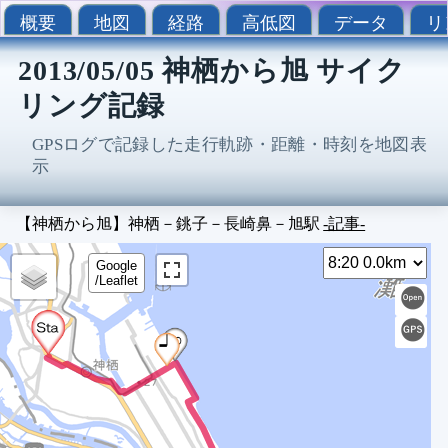
概要
地図
経路
高低図
データ
リ
2013/05/05 神栖から旭 サイク
リング記録
GPSログで記録した走行軌跡・距離・時刻を地図表
示
【神栖から旭】神栖－銚子－長崎鼻－旭駅
-記事-
Sel
8
Google
/Leaflet
8
8
8
8
8
8
8