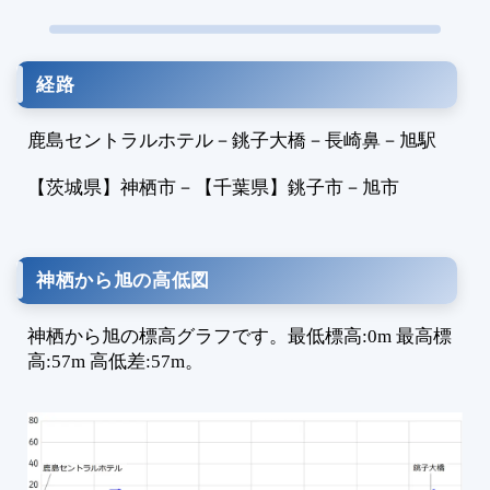
1
1
1
経路
1
1
鹿島セントラルホテル
－
銚子大橋
－
長崎鼻
－
旭駅
1
1
【茨城県】
神栖市
－
【千葉県】
銚子市
－
旭市
1
1
1
神栖から旭の高低図
1
1
神栖から旭の標高グラフです。最低標高:0m 最高標
1
高:57m 高低差:57m。
1
1
1
1
1