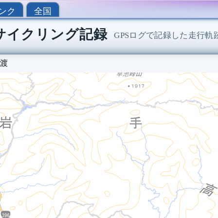
ンク
全国
渡 サイクリング記録
GPSログで記録した走行
渡