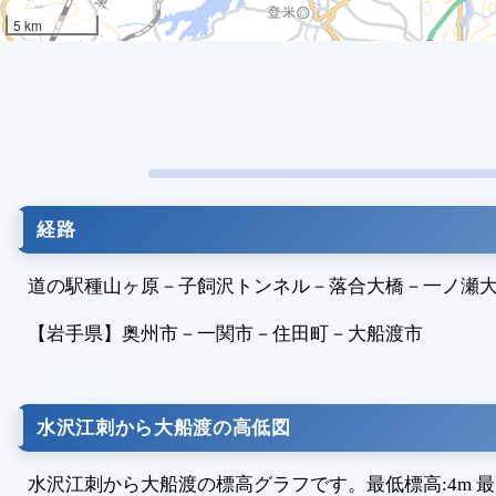
5 km
経路
道の駅種山ヶ原
－
子飼沢トンネル
－
落合大橋
－
一ノ瀬
【岩手県】
奥州市
－
一関市
－
住田町
－
大船渡市
水沢江刺から大船渡の高低図
水沢江刺から大船渡の標高グラフです。最低標高:4m 最高標