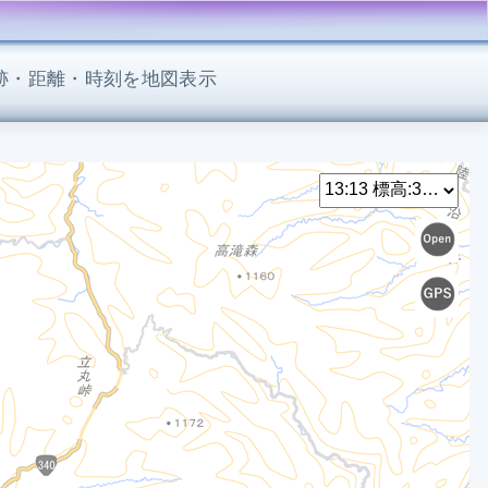
軌跡・距離・時刻を地図表示
Select
1
1
1
1
1
1
1
1
1
1