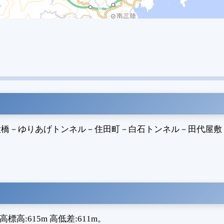
大橋
－
ゆりあげトンネル
－
住田町
－
白石トンネル
－
田代屋敷
高:615m 高低差:611m。