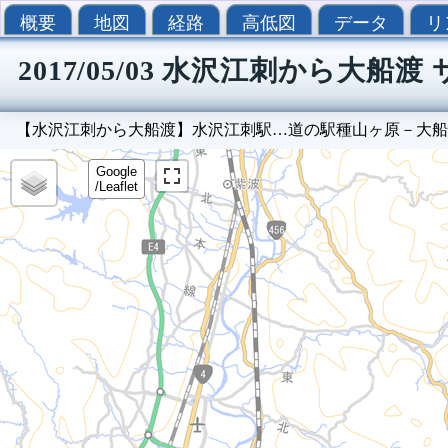
概要
地図
経路
高低図
データ
リ
2017/05/03 水沢江刺から大船
【水沢江刺から大船渡】水沢江刺駅…道の駅種山ヶ原－大船
Google
/Leaflet