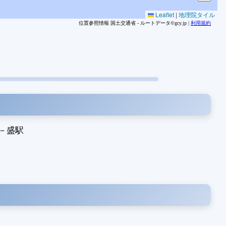
Leaflet
|
地理院タイル
位置参照情報 国土交通省 - ルートデータ©gcy.jp |
利用規約
－
盛駅