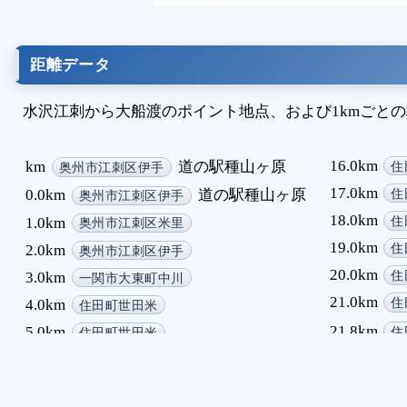
距離データ
水沢江刺から大船渡のポイント地点、および1kmごと
16.0km
km
道の駅種山ヶ原
住
奥州市江刺区伊手
17.0km
0.0km
道の駅種山ヶ原
住
奥州市江刺区伊手
18.0km
1.0km
住
奥州市江刺区米里
19.0km
2.0km
住
奥州市江刺区伊手
20.0km
3.0km
住
一関市大東町中川
21.0km
4.0km
住
住田町世田米
21.8km
5.0km
住
住田町世田米
22.0km
6.0km
住
住田町世田米
23.0km
6.1km
子飼沢トンネル
住
住田町世田米