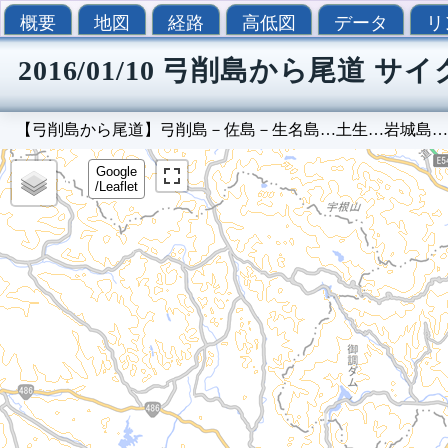
概要
地図
経路
高低図
データ
リ
2016/01/10 弓削島から尾道 
【弓削島から尾道】弓削島－佐島－生名島…土生…岩城島…
Google
/Leaflet