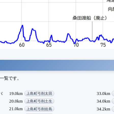
名一覧です。
19.0km
33.0km
パ
上島町弓削太田
20.0km
34.0km
上島町弓削土生
21.0km
34.2km
上島町弓削佐島