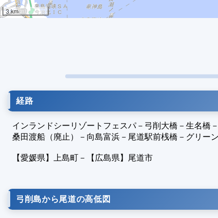
3 km
経路
インランドシーリゾートフェスパ
－
弓削大橋
－
生名橋
桑田渡船（廃止）
－
向島富浜
－
尾道駅前桟橋
－
グリー
【愛媛県】
上島町
－
【広島県】
尾道市
弓削島から尾道の高低図