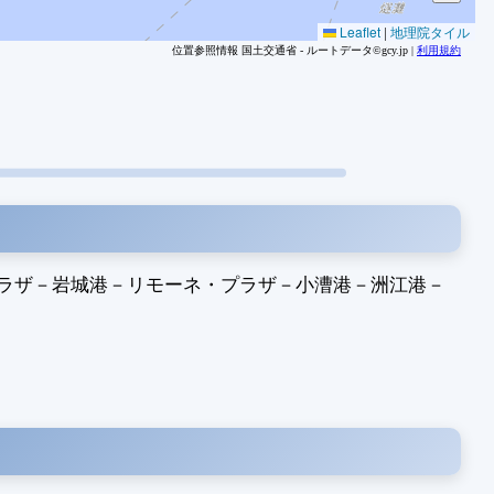
1
Leaflet
|
地理院タイル
位置参照情報 国土交通省 - ルートデータ©gcy.jp |
利用規約
1
1
1
1
1
1
1
1
1
ラザ
－
岩城港
－
リモーネ・プラザ
－
小漕港
－
洲江港
－
1
1
1
1
1
1
1