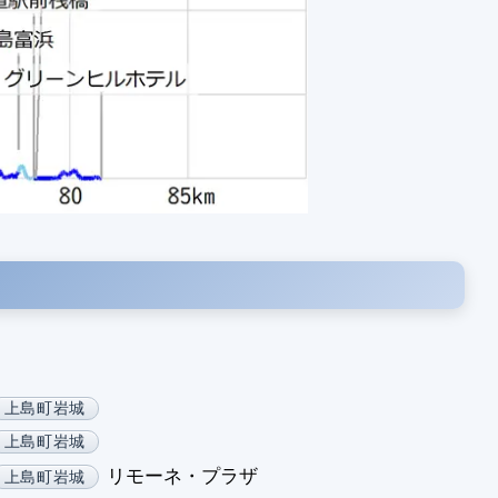
1
1
1
1
1
1
1
1
上島町岩城
上島町岩城
リモーネ・プラザ
上島町岩城