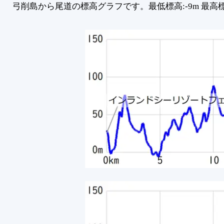
弓削島から尾道の標高グラフです。最低標高:-9m 最高標高: