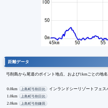
距離データ
弓削島から尾道のポイント地点、および1kmごとの地
0.0km
インランドシーリゾートフェス
上島町弓削日比
1.0km
上島町弓削日比
2.0km
上島町弓削鎌田