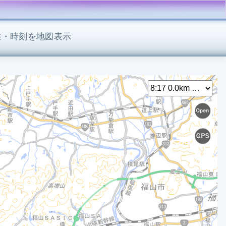
離・時刻を地図表示
Select
8
8
8
8
8
8
9
9
9
9
9
9