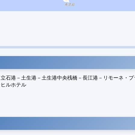
－
立石港
－
土生港
－
土生港中央桟橋
－
長江港
－
リモーネ・プ
ンヒルホテル