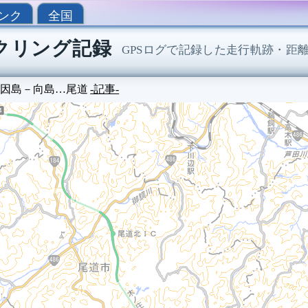
ンク
全国
サイクリング記録
GPSログで記録した走行軌跡・距
因島－向島…尾道
-記事-