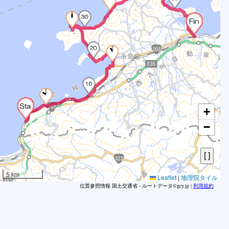
1
1
1
1
1
1
1
1
1
+
1
−
1
1
1
1
5 km
Leaflet
|
地理院タイル
1
位置参照情報 国土交通省 - ルートデータ©gcy.jp |
利用規約
1
1
1