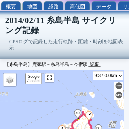
概要
地図
経路
高低図
データ
リ
2014/02/11 糸島半島 サイクリ
ング記録
GPSログで記録した走行軌跡・距離・時刻を地図表
示
【糸島半島】鹿家駅－糸島半島－今宿駅
-記事-
Sel
9
Google
/Leaflet
9
9
9
1
1
1
1