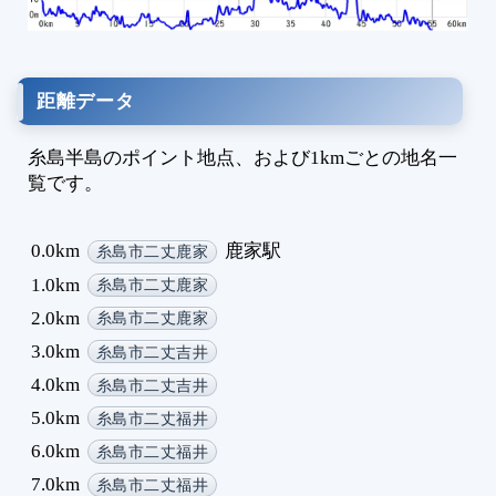
1
1
1
距離データ
1
1
糸島半島のポイント地点、および1kmごとの地名一
1
覧です。
1
1
1
0.0km
鹿家駅
糸島市二丈鹿家
1
1.0km
糸島市二丈鹿家
1
2.0km
糸島市二丈鹿家
1
3.0km
1
糸島市二丈吉井
1
4.0km
糸島市二丈吉井
1
5.0km
糸島市二丈福井
1
6.0km
糸島市二丈福井
1
7.0km
糸島市二丈福井
1