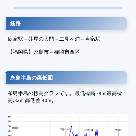
1
1
1
経路
1
1
鹿家駅
－
芥屋の大門
－
二見ヶ浦
－
今宿駅
1
1
【福岡県】
糸島市
－
福岡市西区
1
1
1
糸島半島の高低図
1
1
糸島半島の標高グラフです。最低標高:-8m 最高標
1
高:32m 高低差:40m。
1
1
1
1
1