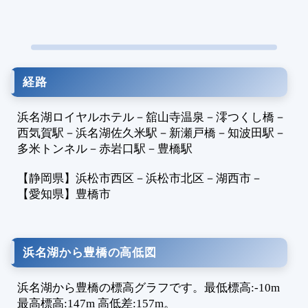
1
1
1
1
1
経路
1
1
浜名湖ロイヤルホテル
－
舘山寺温泉
－
澪つくし橋
－
1
西気賀駅
－
浜名湖佐久米駅
－
新瀬戸橋
－
知波田駅
－
1
多米トンネル
－
赤岩口駅
－
豊橋駅
1
1
【静岡県】
浜松市西区
－
浜松市北区
－
湖西市
－
【愛知県】
豊橋市
1
1
1
1
浜名湖から豊橋の高低図
1
1
浜名湖から豊橋の標高グラフです。最低標高:-10m
1
最高標高:147m 高低差:157m。