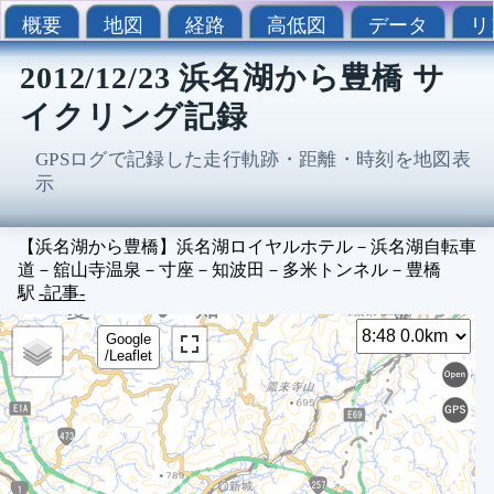
概要
地図
経路
高低図
データ
リ
2012/12/23 浜名湖から豊橋 サ
イクリング記録
GPSログで記録した走行軌跡・距離・時刻を地図表
示
【浜名湖から豊橋】浜名湖ロイヤルホテル－浜名湖自転車
道－舘山寺温泉－寸座－知波田－多米トンネル－豊橋
駅
-記事-
Sel
8
Google
/Leaflet
8
8
9
9
9