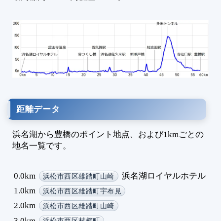
1
1
1
1
1
1
1
1
1
距離データ
1
1
浜名湖から豊橋のポイント地点、および1kmごとの
1
地名一覧です。
1
1
0.0km
浜名湖ロイヤルホテル
浜松市西区雄踏町山崎
1
1
1.0km
浜松市西区雄踏町宇布見
1
2.0km
浜松市西区雄踏町山崎
1
3.0km
浜松市西区村櫛町