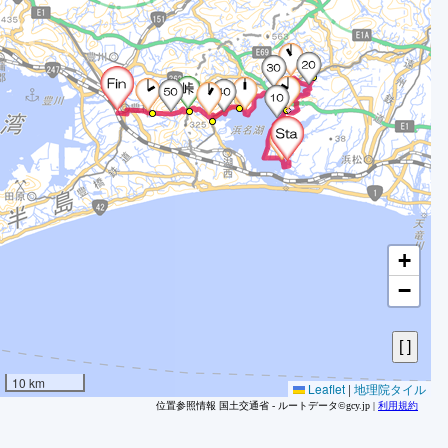
9
9
9
9
9
9
9
9
9
0
1
+
1
−
1
1
1
1
10 km
Leaflet
|
地理院タイル
1
位置参照情報 国土交通省 - ルートデータ©gcy.jp |
利用規約
1