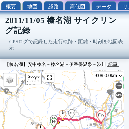
概要
地図
経路
高低図
データ
リ
2011/11/05 榛名湖 サイクリン
グ記録
GPSログで記録した走行軌跡・距離・時刻を地図表
示
【榛名湖】安中榛名－榛名湖－伊香保温泉－渋川
-記事-
Sel
9
Google
/Leaflet
9
9
9
9
9
9
9