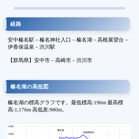
1
1
1
経路
1
1
安中榛名駅
－
榛名神社入口
－
榛名湖
－
高根展望台
－
1
伊香保温泉
－
渋川駅
1
1
【群馬県】
安中市
－
高崎市
－
渋川市
1
1
1
榛名湖の高低図
1
1
榛名湖の標高グラフです。最低標高:196m 最高標
1
高:1,176m 高低差:980m。
1
1
1
1