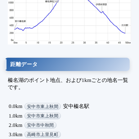
1
1
1
1
1
1
1
1
距離データ
1
1
榛名湖のポイント地点、および1kmごとの地名一覧
1
です。
1
1
0.0km
安中榛名駅
1
安中市東上秋間
1
1.0km
安中市東上秋間
1
2.0km
安中市中秋間
3.0km
高崎市上里見町