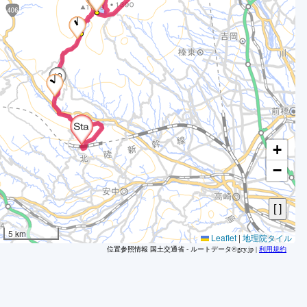
9
9
1
1
1
1
1
1
1
+
1
−
1
1
1
1
5 km
Leaflet
|
地理院タイル
1
位置参照情報 国土交通省 - ルートデータ©gcy.jp |
利用規約
1
1
1