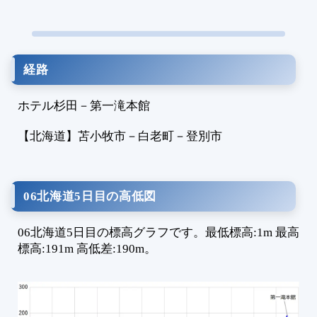
9
0
9
9
経路
0
9
ホテル杉田
－
第一滝本館
9
9
【北海道】
苫小牧市
－
白老町
－
登別市
9
9
9
06北海道5日目の高低図
9
1
06北海道5日目の標高グラフです。最低標高:1m 最高
1
標高:191m 高低差:190m。
1
1
1
1