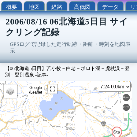
概要
地図
経路
高低図
データ
リ
2006/08/16 06北海道5日目 サイ
クリング記録
GPSログで記録した走行軌跡・距離・時刻を地図表
示
【06北海道5日目】苫小牧－白老－ポロト湖－虎杖浜－登
別－登別温泉
-記事-
Sel
7
Google
/Leaflet
0
7
7
7
7
7