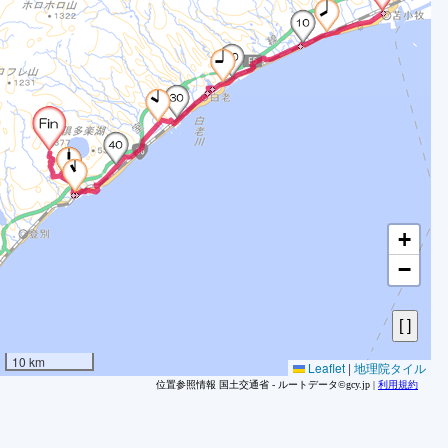
7
8
8
8
8
0
8
8
8
8
+
8
−
8
8
8
8
10 km
Leaflet
|
地理院タイル
8
位置参照情報 国土交通省 - ルートデータ©gcy.jp |
利用規約
8
9