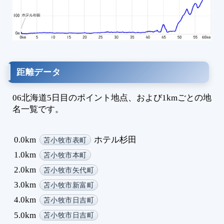
1
1
1
1
1
1
距離データ
1
1
06北海道5日目のポイント地点、および1kmごとの地
1
名一覧です。
1
1
0.0km
ホテル杉田
苫小牧市表町
1
1.0km
苫小牧市本町
1
1
2.0km
苫小牧市矢代町
1
3.0km
苫小牧市新富町
1
4.0km
苫小牧市日吉町
1
5.0km
苫小牧市日吉町
1