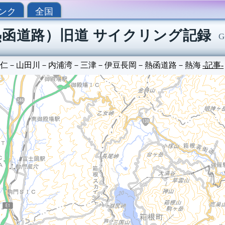
ンク
全国
道（熱函道路）旧道 サイクリング記録
仁－山田川－内浦湾－三津－伊豆長岡－熱函道路－熱海
-記事-