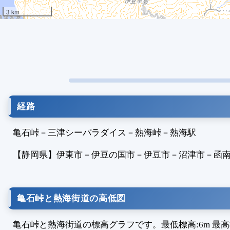
3 km
経路
亀石峠
－
三津シーパラダイス
－
熱海峠
－
熱海駅
【静岡県】
伊東市
－
伊豆の国市
－
伊豆市
－
沼津市
－
函
亀石峠と熱海街道の高低図
亀石峠と熱海街道の標高グラフです。最低標高:6m 最高標高: