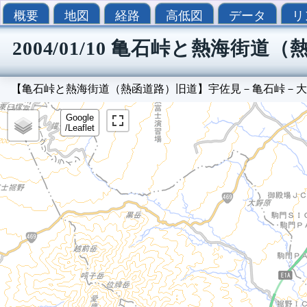
概要
地図
経路
高低図
データ
リ
2004/01/10 亀石峠と熱海街
【亀石峠と熱海街道（熱函道路）旧道】宇佐見－亀石峠－大
Google
/Leaflet