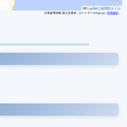
1
Leaflet
|
地理院タイル
位置参照情報 国土交通省 - ルートデータ©gcy.jp |
利用規約
1
1
1
1
1
1
1