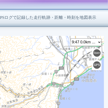
GPSログで記録した走行軌跡・距離・時刻を地図表示
Select
9
9
1
1
1
1
1
1
1
1
1
1